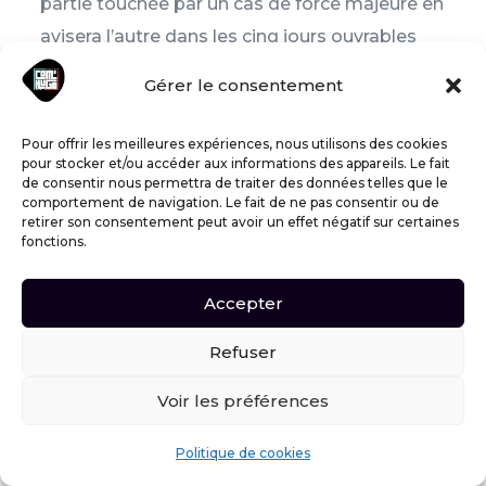
partie touchée par un cas de force majeure en
avisera l’autre dans les cinq jours ouvrables
suivant la date à laquelle elle en aura eu
Gérer le consentement
connaissance ; les parties conviendront alors
des conditions de poursuite de l’exécution du
Pour offrir les meilleures expériences, nous utilisons des cookies
pour stocker et/ou accéder aux informations des appareils. Le fait
contrat.
de consentir nous permettra de traiter des données telles que le
comportement de navigation. Le fait de ne pas consentir ou de
16 – RÈGLEMENT
retirer son consentement peut avoir un effet négatif sur certaines
fonctions.
DES LITIGES
Accepter
Le présent contrat est soumis au droit
Refuser
français. Toute contestation ou tout litige
portant sur son interprétation ou son
Voir les préférences
exécution sera porté devant le tribunal de
WhatsApp
M'appeler
Politique de cookies
Blois, ce que le Client accepte expressément.