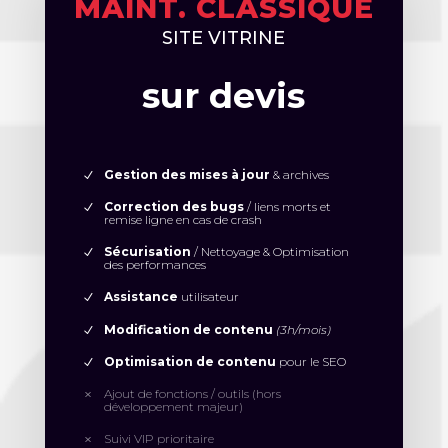
MAINT. CLASSIQUE
SITE VITRINE
sur devis
Gestion des mises à jour
& archives
Correction des bugs
/ liens morts et
remise ligne en cas de crash
Sécurisation
/ Nettoyage & Optimisation
des performances
Assistance
utilisateur
Modification de contenu
(3h/mois)
Optimisation de contenu
pour le SEO
Ajout de fonctions / outils (hors
développement majeur)
Suivi VIP prioritaire