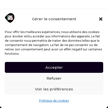
Gérer le consentement
Pour offrir les meilleures expériences, nous utilisons des cookies
FAQ
pour stocker et/ou accéder aux informations des appareils. Le fait
de consentir nous permettra de traiter des données telles que le
comportement de navigation. Le fait de ne pas consentir ou de
retirer son consentement peut avoir un effet négatif sur certaines
fonctions.
UNE MAINTENANCE, POUR QUOI
FAIRE ?
Accepter
Refuser
POURQUOI FAIRE APPEL À UN PRO ?
Voir les préférences
WhatsApp
M'appeler
Politique de cookies
J'AI DÉJÀ UN SITE WEB