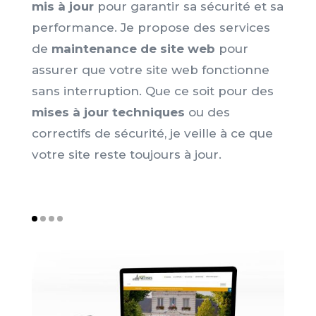
mis à jour
pour garantir sa sécurité et sa
a
ne
performance. Je propose des services
a
de
maintenance de site web
pour
a
assurer que votre site web fonctionne
l
se
sans interruption. Que ce soit pour des
s
mises à jour techniques
ou des
d
correctifs de sécurité, je veille à ce que
d
t
votre site reste toujours à jour.
t
c
v