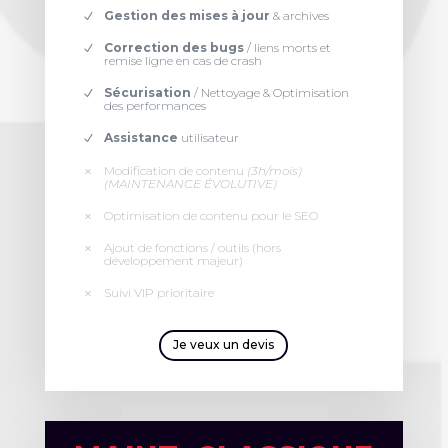
Gestion des mises à jour
& archives
Correction des bugs
/ liens morts et
remise ligne en cas de crash
Sécurisation
/ Nettoyage & Optimisation
des performances
Assistance
utilisateur
Modification de contenu
(3h/mois)
(MAINTENANCE ÉVOLUTIVE)
Optimisation de contenu pour le SEO
Ajout de fonctions / outils (hors
développement majeur)
Suivi VIP prioritaire
Je veux un devis